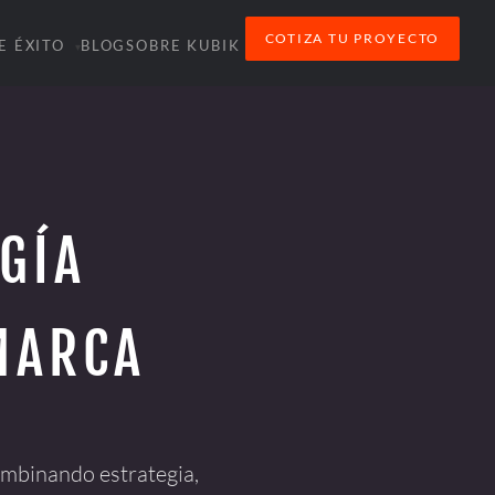
COTIZA TU PROYECTO
E ÉXITO
BLOG
SOBRE KUBIK
▾
GÍA
MARCA
ombinando estrategia,