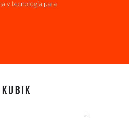
a y tecnología para
 KUBIK