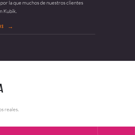
 por la que muchos de nuestros clientes
n Kubik.
→
MOS
A
s reales.