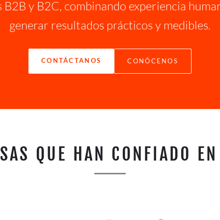
as B2B y B2C, combinando experiencia human
generar resultados prácticos y medibles.
CONTÁCTANOS
CONÓCENOS
SAS QUE HAN CONFIADO EN