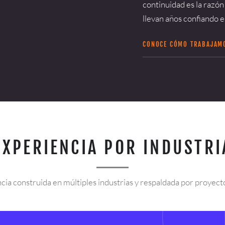
continuidad es la razón
llevan años confiando e
CONOCE CÓMO TRABAJA
EXPERIENCIA POR INDUSTRI
cia construida en múltiples industrias y respaldada por proyecto