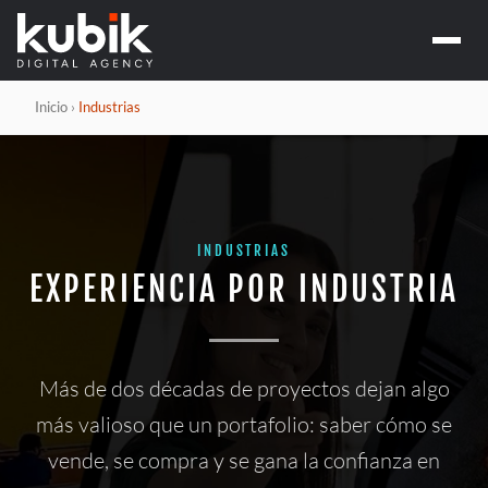
MARKETING Y C
Social media y
CAMPAÑAS Y PE
Google 
DESARROLLO WE
Inicio
›
Industrias
Meta A
Desarroll
SEO Y G
Ecomme
SEO
AUTOMATIZACI
Apps y sof
GEO / 
Chatbots c
Agentes d
INDUSTRIAS
Automatiz
EXPERIENCIA POR INDUSTRIA
Más de dos décadas de proyectos dejan algo
más valioso que un portafolio: saber cómo se
vende, se compra y se gana la confianza en